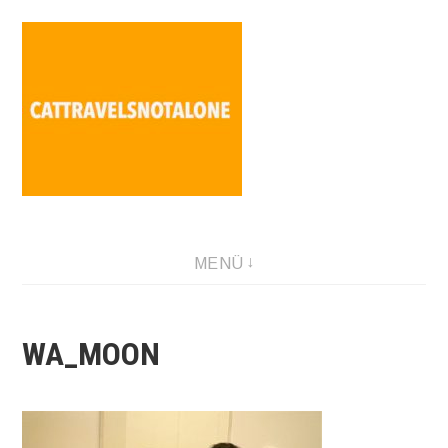
Direkt
zum
Inhalt
SABINA HOLZER performance-artist. writer. movement-
MENÜ
facilitator cattravels[at]silverserver.at
WA_MOON