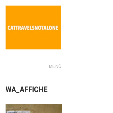
Direkt
zum
Inhalt
SABINA HOLZER performance-artist. writer. movement-
MENÜ
facilitator cattravels[at]silverserver.at
WA_AFFICHE