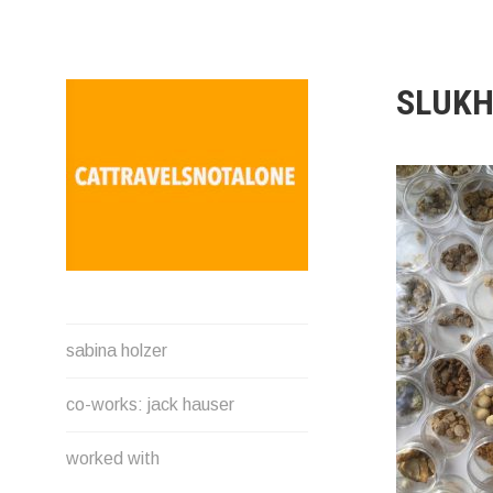
Direkt
zum
Inhalt
SLUKH
SABINA HOLZER
sabina holzer
performance-artist. writer.
movement-facilitator
co-works: jack hauser
cattravels[at]silverserver.at
worked with