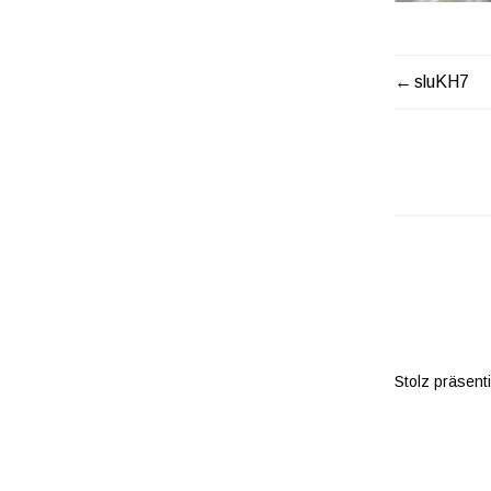
sluKH7
BEITR
Stolz präsent