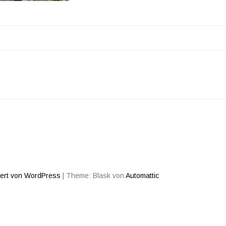
AGSNAVIGATION
iert von WordPress
|
Theme: Blask von
Automattic