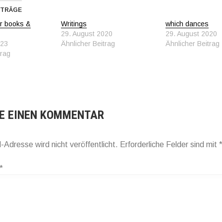
ITRÄGE
or books &
Writings
which dances
29. August 2020
29. August 2020
023
Ähnlicher Beitrag
Ähnlicher Beitrag
trag
E EINEN KOMMENTAR
-Adresse wird nicht veröffentlicht.
Erforderliche Felder sind mit
*