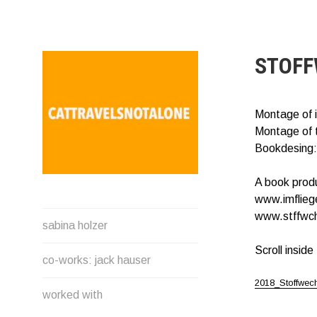
Direkt
zum
Inhalt
STOFF
Montage of 
Montage of 
Bookdesing:
A book prod
www.imflieg
SABINA HOLZER
www.stffwch
sabina holzer
performance-artist. writer.
movement-facilitator
Scroll insid
co-works: jack hauser
cattravels[at]silverserver.at
2018_Stoffwech
worked with