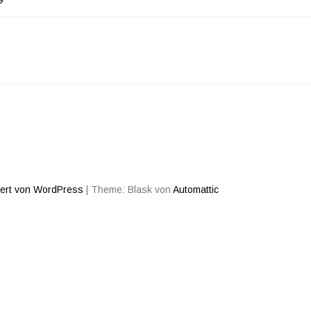
AGSNAVIGATION
iert von WordPress
|
Theme: Blask von
Automattic