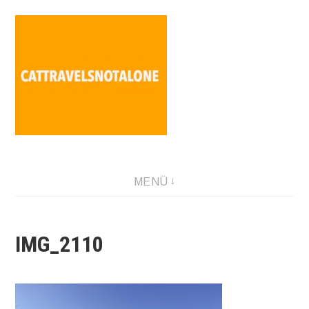
Direkt
zum
Inhalt
SABINA HOLZER performance-artist. writer. movement-
MENÜ
facilitator cattravels[at]silverserver.at
IMG_2110