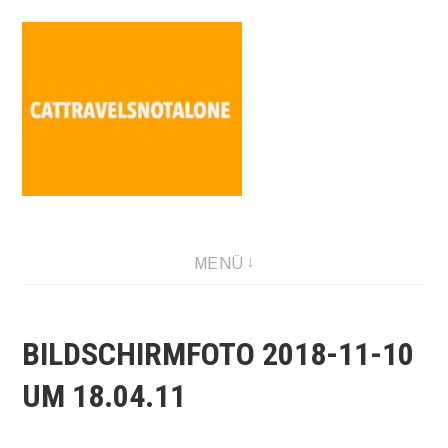
Direkt
zum
Inhalt
SABINA HOLZER performance-artist. writer. movement-
MENÜ
facilitator cattravels[at]silverserver.at
BILDSCHIRMFOTO 2018-11-10
UM 18.04.11