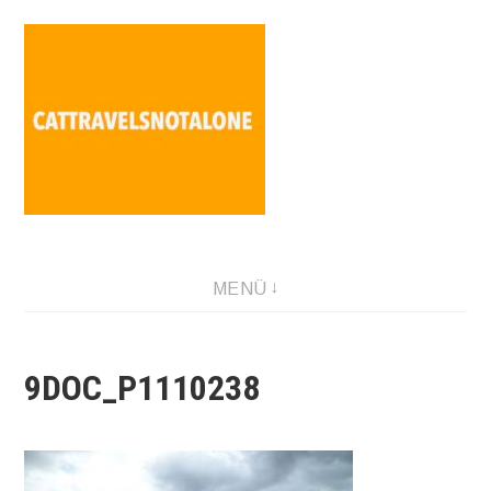
Direkt
zum
Inhalt
SABINA HOLZER performance-artist. writer. movement-
MENÜ
facilitator cattravels[at]silverserver.at
9DOC_P1110238