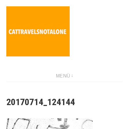
Direkt
zum
Inhalt
SABINA HOLZER performance-artist. writer. movement-
MENÜ
facilitator cattravels[at]silverserver.at
20170714_124144