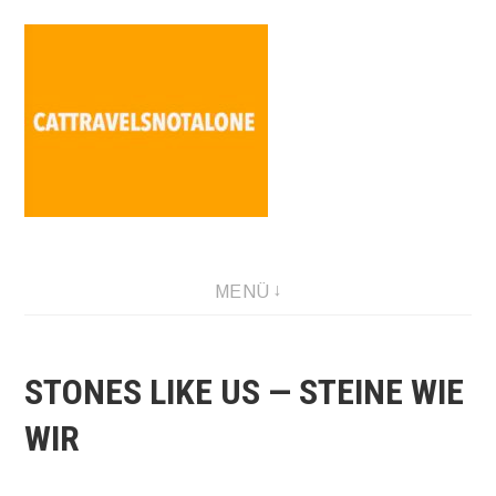
Direkt
zum
Inhalt
SABINA HOLZER performance-artist. writer. movement-
MENÜ
facilitator cattravels[at]silverserver.at
STONES LIKE US — STEINE WIE
WIR