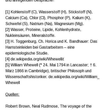
und anregenden Gespräche!
[1] Kohlenstoff (C), Wasserstoff (H), Stickstoff (N),
Calcium (Ca), Chlor (Cl), Phosphor (P), Kalium (K),
Schwefel (S), Natrium (Na), Magnesium (Mg).
[2] Wasser, Proteine, Lipide, Kohlenhydrate,
Nukleinsäuren, Mineralstoffe.
[3]
H. Toggenburg, Ch. Horica und K. Bandhauer: Das
Harnsteinleiden bei Gastarbeitern – eine
epidemiologische Studie.
[4] de.wikipedia.org/wiki/Whewellit
[5] William Whewell (* 24. Mai 1794 in Lancaster;
† 6.
März 1866 in Cambridge), britischer Philosoph und
Wissenschaftshistoriker. de.wikipedia.org/wiki/William_
Whewell
Quellen:
Robert Brown, Neal Rudmose, The voyage of the