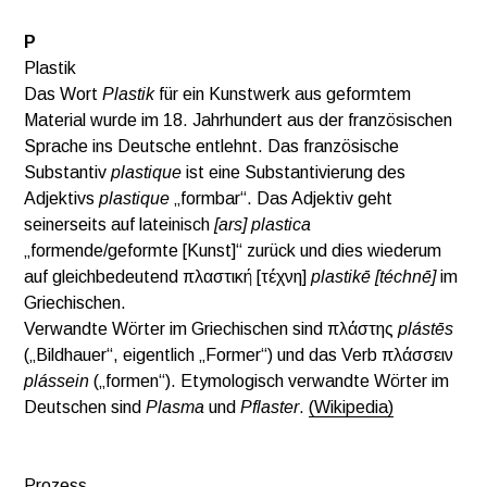
P
Plastik
Das Wort
Plastik
für ein Kunstwerk aus geformtem
Material wurde im 18. Jahrhundert aus der französischen
Sprache ins Deutsche entlehnt. Das französische
Substantiv
plastique
ist eine Substantivierung des
Adjektivs
plastique
„formbar“. Das Adjektiv geht
seinerseits auf lateinisch
[ars] plastica
„formende/geformte [Kunst]“ zurück und dies wiederum
auf gleichbedeutend πλαστική [τέχνη]
plastikē [téchnē]
im
Griechischen.
Verwandte Wörter im Griechischen sind πλάστης
plástēs
(„Bildhauer“, eigentlich „Former“) und das Verb πλάσσειν
plássein
(„formen“). Etymologisch verwandte Wörter im
Deutschen sind
Plasma
und
Pflaster
.
(Wikipedia)
Prozess