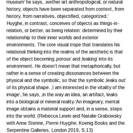
museum‘ he says, ‚wether art anthropological, or natural
history, objects have been separated from context, from
history, from narratives, objectified, categorized.‘
Huyghe, in contrast, conceives of objects as things-in-
relation, or better, as being relation: determined by their
relationship to their inner worlds and exterior
environments. The core visual trope that translates his
relational thinking into the realms of the aesthetic is that
of the object becoming ‚porous’ and ‚leaking‘ into its
environment. He doesn’t mean that metaphorically, but
rather in a sense of creating dissonances between the
physical and the symbolic, so that the symbolic ‚leaks out‘
of its physical shape. ‚I am interested in the vitality of the
image’, he says, ‚in the way an idea, an artifact, leaks
into a biological or mineral reality.‘An imaginary, mental
image obtains a material support and, in a sense, steps
into the world. (Rebecca Lewin and Natalie Grabowsky
with Anne Stenne,
Pierre Huyghe.
Koenig Books and the
Serpentine Galleries, London 2019, S.13)