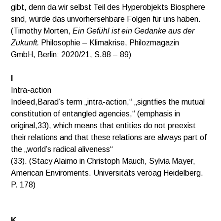
gibt, denn da wir selbst Teil des Hyperobjekts Biosphere
sind, würde das unvorhersehbare Folgen für uns haben.
(Timothy Morten,
Ein Gefühl ist ein Gedanke aus der
Zukunft.
Philosophie – Klimakrise, Philozmagazin
GmbH, Berlin: 2020/21, S.88 – 89)
I
Intra-action
Indeed,
Barad’s term „intra-action,“ „signtfies
the
mutual
constitution of
entangled
agen
cies,“
(emphasis
in
original,33), which
means
that entities
do
not preexist
their
re
lations
and that
these
relations are always
part
of
the
„world’s
radical
aliveness“
(33). (Stacy Alaimo in Christoph Mauch, Sylvia Mayer,
American Enviroments. Universitäts veröag Heidelberg.
P. 178)
K