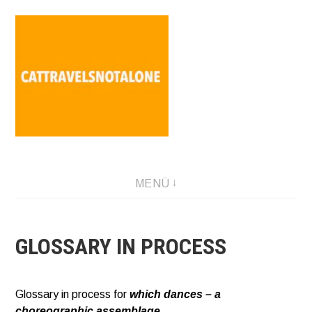
Direkt
zum
Inhalt
SABINA HOLZER performance-artist. writer. movement-
MENÜ
facilitator cattravels[at]silverserver.at
GLOSSARY IN PROCESS
Glossary in process for
which dances – a
choreographic assemblage