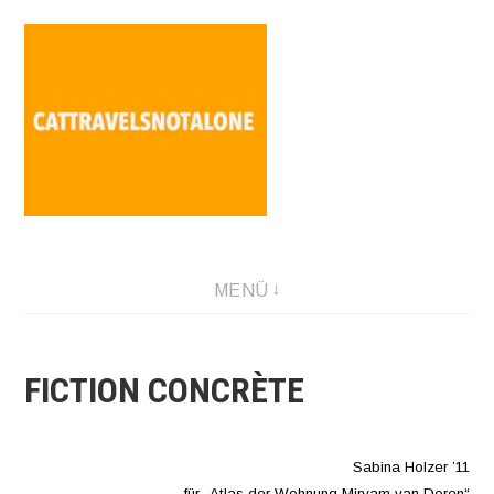
Direkt
zum
Inhalt
SABINA HOLZER performance-artist. writer. movement-
MENÜ
facilitator cattravels[at]silverserver.at
FICTION CONCRÈTE
Sabina Holzer ’11
für „Atlas der Wohnung Miryam van Doren“