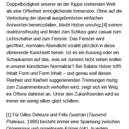
Doppelbödigkeit unserer an der Kippe stehenden Welt
als eine Offenheit ermöglichende Immersion. Ohne auf die
Verlockung der überall ausgebreiteten einfachen
Antworten hereinzufallen,
bleibt
Holzer
unruhig
,[4]
extrem
reaktionsfreudig
und findet zum Schluss ganz casual zum
Lichtschalter und zum Fenster. Das Fenster wird
geöffnet, normales Abendlicht strahlt plötzlich in diese
vibrierende Kunstwelt herein. Ist es ein Ausweg oder ein
Schaukasten auf das, was wir zumeist nicht sehen wollen
in unserer künstlichen Normalität? Bei Sabina Holzer trifft
Inhalt Form und Form Inhalt – und genau weil diesen
Reinheit und Klarheit suggerierenden Trennungen mutig
zum Zusammenbruch verholfen wird, zeigt sich ein Weg
ins Offene dahinter an. Unter den Zukunftserden wird es
immer ein wenig silber-glatt schillern.
[1] Für Gilles Deleuze und Félix Guattari (
Tausend
Plateaus
, 1980) besteht immer eine Spannung zwischen
Organismus und organlosem Körper (oK). In jedem