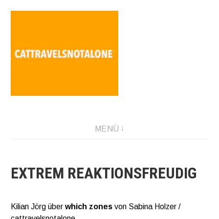
Direkt
zum
Inhalt
SABINA HOLZER performance-artist. writer. movement-
MENÜ
facilitator cattravels[at]silverserver.at
EXTREM REAKTIONSFREUDIG
Kilian Jörg über
which zones
von Sabina Holzer /
cattravelsnotalone