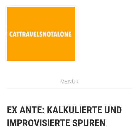
Direkt
zum
Inhalt
SABINA HOLZER performance-artist. writer. movement-
MENÜ
facilitator cattravels[at]silverserver.at
EX ANTE: KALKULIERTE UND
IMPROVISIERTE SPUREN