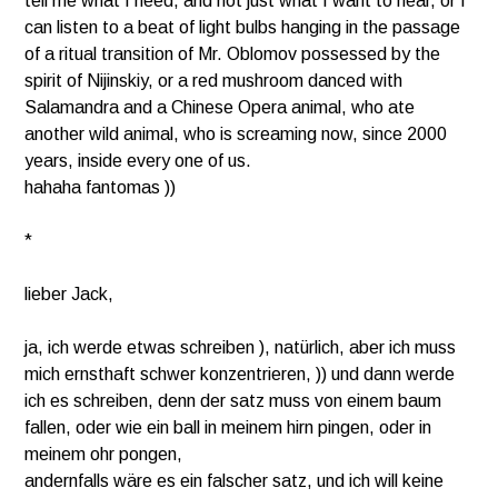
tell me what I need,
and not just what I want to hear, or I
can listen to a beat of light bulbs hanging in the passage
of a ritual transition
of Mr. Oblomov possessed by the
spirit of Nijinskiy, or a red mushroom danced with
Salamandra and a Chinese Opera animal,
who ate
another wild animal, who is screaming now, since 2000
years, inside every one of us.
hahaha
fantomas ))
*
lieber Jack,
ja, ich werde etwas schreiben ), natürlich, aber ich muss
mich ernsthaft schwer konzentrieren, )) und dann
werde
ich es schreiben, denn der satz muss von einem baum
fallen, oder wie ein ball in meinem hirn pingen, oder in
meinem ohr pongen,
andernfalls wäre es ein falscher satz, und ich will keine