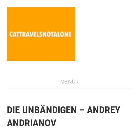
Direkt
zum
Inhalt
SABINA HOLZER performance-artist. writer. movement-
MENÜ
facilitator cattravels[at]silverserver.at
DIE UNBÄNDIGEN – ANDREY
ANDRIANOV