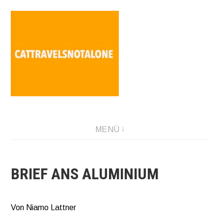
Direkt
zum
Inhalt
SABINA HOLZER performance-artist. writer. movement-
MENÜ
facilitator cattravels[at]silverserver.at
BRIEF ANS ALUMINIUM
Von Niamo Lattner