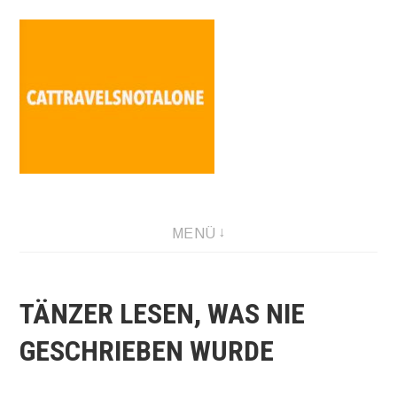
Direkt
zum
Inhalt
SABINA HOLZER performance-artist. writer. movement-
MENÜ
facilitator cattravels[at]silverserver.at
TÄNZER LESEN, WAS NIE
GESCHRIEBEN WURDE