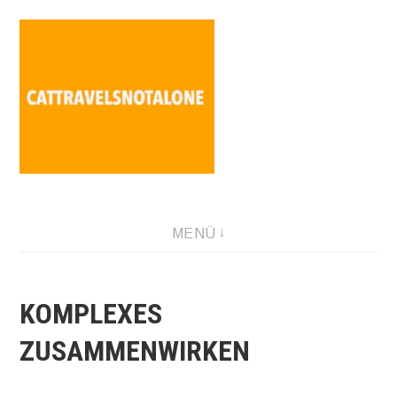
Direkt
zum
Inhalt
SABINA HOLZER performance-artist. writer. movement-
MENÜ
facilitator cattravels[at]silverserver.at
KOMPLEXES
ZUSAMMENWIRKEN