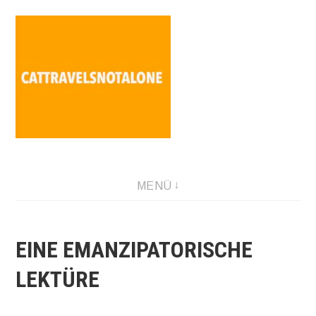
Direkt
zum
Inhalt
SABINA HOLZER performance-artist. writer. movement-
MENÜ
facilitator cattravels[at]silverserver.at
EINE EMANZIPATORISCHE
LEKTÜRE